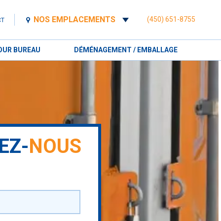
NOS EMPLACEMENTS
(450) 651-8755
CT
OUR BUREAU
DÉMÉNAGEMENT / EMBALLAGE
EZ-
NOUS