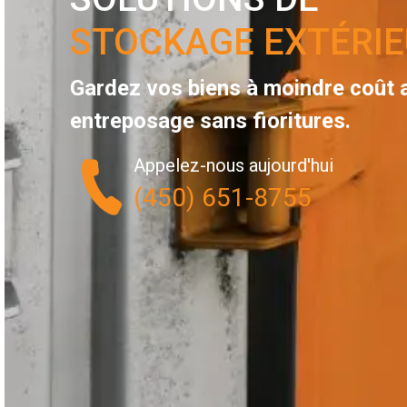
STOCKAGE EXTÉRI
Gardez vos biens à moindre coût 
entreposage sans fioritures.
Appelez-nous aujourd'hui
(450) 651-8755