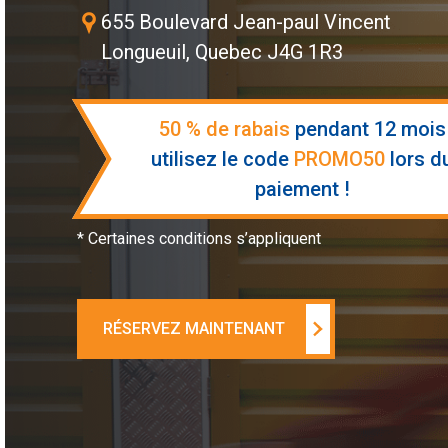
655 Boulevard Jean-paul Vincent
Longueuil, Quebec J4G 1R3
50 % de rabais
pendant 12 mois
utilisez le code
PROMO50
lors d
paiement !
* Certaines conditions s’appliquent
RÉSERVEZ MAINTENANT