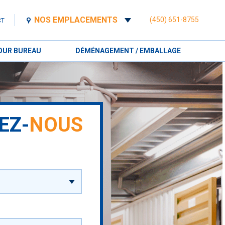
NOS EMPLACEMENTS
(450) 651-8755
CT
OUR BUREAU
DÉMÉNAGEMENT / EMBALLAGE
EZ-
NOUS