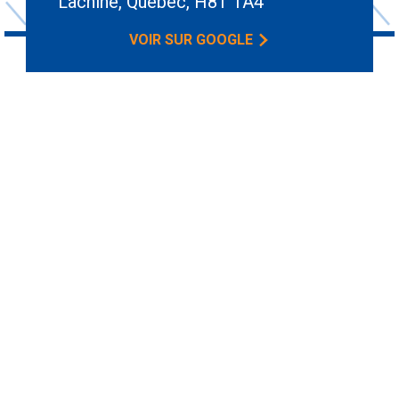
Lachine, Quebec, H8T 1A4
VOIR SUR GOOGLE